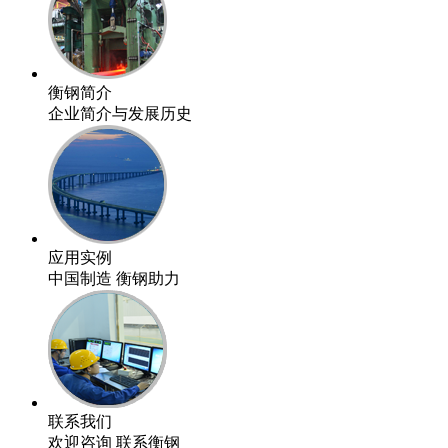
衡钢简介
企业简介与发展历史
应用实例
中国制造 衡钢助力
联系我们
欢迎咨询 联系衡钢